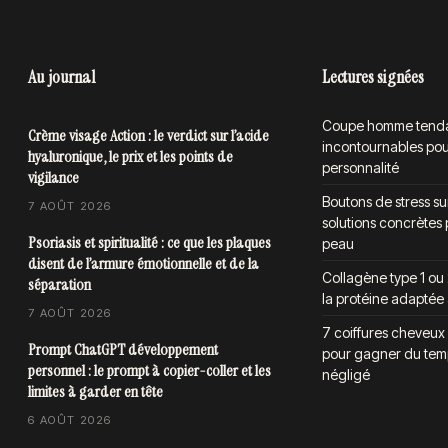
Au journal
Lectures signées
Coupe homme tendan
Crème visage Action : le verdict sur l’acide
incontournables pour
hyaluronique, le prix et les points de
personnalité
vigilance
Boutons de stress sur
7 AOÛT 2026
solutions concrètes 
Psoriasis et spiritualité : ce que les plaques
peau
disent de l’armure émotionnelle et de la
Collagène type 1 ou 
séparation
la protéine adaptée 
7 AOÛT 2026
7 coiffures cheveux 
Prompt ChatGPT développement
pour gagner du temp
personnel : le prompt à copier-coller et les
négligé
limites à garder en tête
6 AOÛT 2026