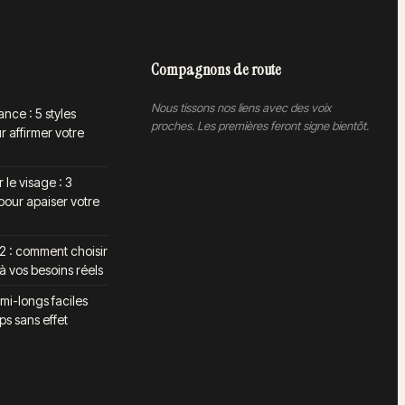
Compagnons de route
Nous tissons nos liens avec des voix
ce : 5 styles
proches. Les premières feront signe bientôt.
 affirmer votre
 le visage : 3
pour apaiser votre
2 : comment choisir
à vos besoins réels
mi-longs faciles
s sans effet