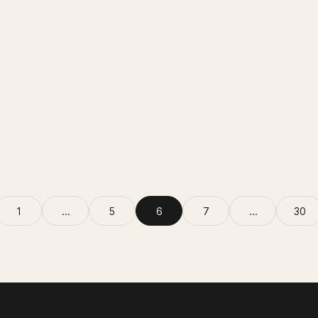
1
…
5
6
7
…
30