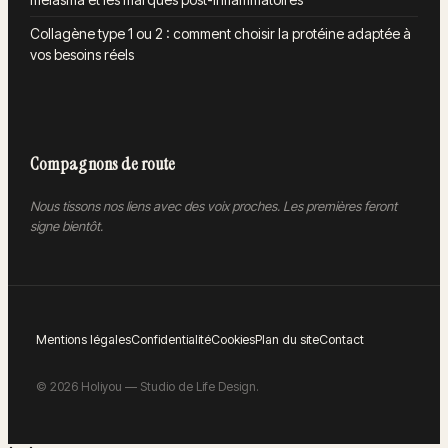
Collagène type 1 ou 2 : comment choisir la protéine adaptée à
vos besoins réels
Compagnons de route
Nous tissons nos liens avec des voix proches. Les premières feront
signe bientôt.
Mentions légales
Confidentialité
Cookies
Plan du site
Contact
©
2026
Holiyou — Studio de Life Design.