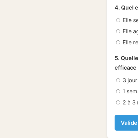
4. Quel e
Elle s
Elle a
Elle r
5. Quell
efficace
3 jour
1 sem
2 à 3
Valid