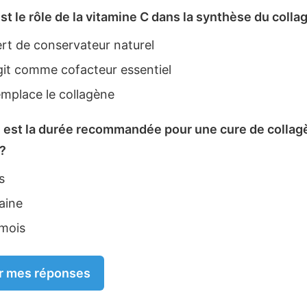
st le rôle de la vitamine C dans la synthèse du colla
ert de conservateur naturel
git comme cofacteur essentiel
emplace le collagène
e est la durée recommandée pour une cure de collag
 ?
s
aine
 mois
er mes réponses