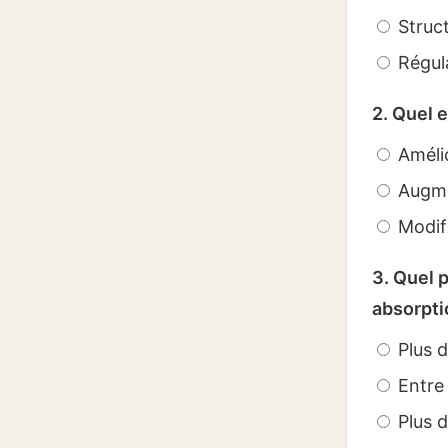
Struct
Régula
2. Quel 
Amélio
Augmen
Modifi
3. Quel 
absorpti
Plus d
Entre 
Plus d