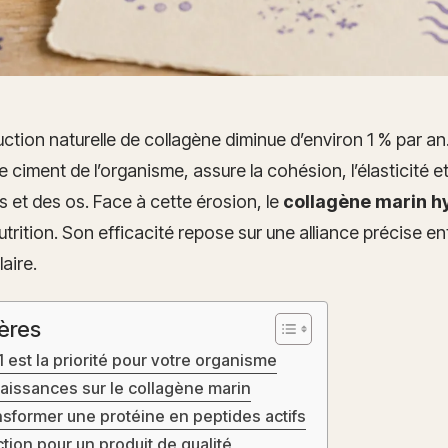
uction naturelle de collagène diminue d’environ 1 % par an
ble ciment de l’organisme, assure la cohésion, l’élasticité e
s et des os. Face à cette érosion, le
collagène marin hy
rition. Son efficacité repose sur une alliance précise ent
aire.
ères
1 est la priorité pour votre organisme
aissances sur le collagène marin
ansformer une protéine en peptides actifs
tion pour un produit de qualité