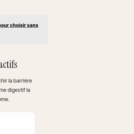
pour choisir sans
ctifs
hir la barrière
me digestif la
ème.