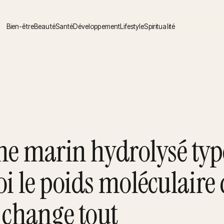
Bien-être
Beauté
Santé
Développement
Lifestyle
Spiritualité
ne marin hydrolysé type
i le poids moléculaire
 change tout