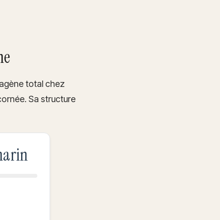
me
llagène total chez
cornée. Sa structure
marin