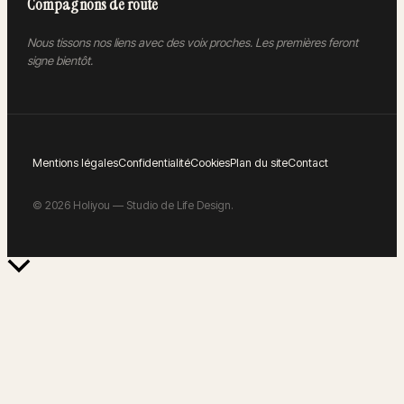
Compagnons de route
Nous tissons nos liens avec des voix proches. Les premières feront
signe bientôt.
Mentions légales
Confidentialité
Cookies
Plan du site
Contact
©
2026
Holiyou — Studio de Life Design.
Retour
en
haut