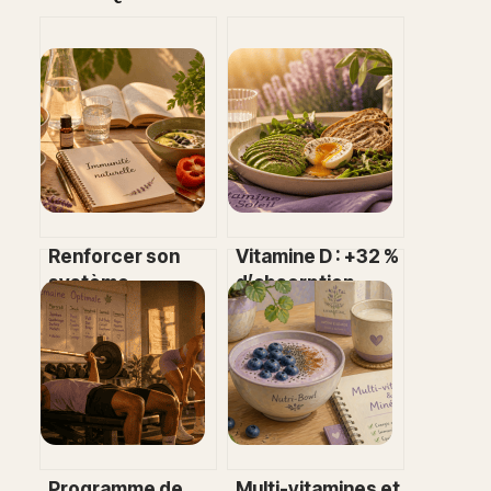
Renforcer son
Vitamine D : +32 %
système
d’absorption
immunitaire : 5
grâce à un seul
piliers naturels
réflexe
pour protéger sa
alimentaire
santé
Programme de
Multi-vitamines et