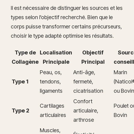
Il est nécessaire de distinguer les sources et les
types selon l’objectif recherché. Bien que le
corps puisse transformer certains précurseurs,
choisir le type adapté optimise les résultats.
Type de
Localisation
Objectif
Sourc
Collagène
Principale
Principal
conseil
Peau, os,
Anti-âge,
Marin
Type 1
tendons,
fermeté,
(Naticol
ligaments
cicatrisation
ou Bovi
Confort
Cartilages
Poulet o
Type 2
articulaire,
articulaires
Bovin
arthrose
Muscles,