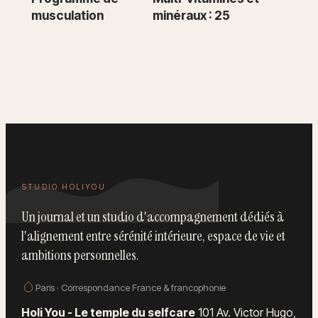
musculation
minéraux : 25
hebdomadaire : 3,
nutriments clés
4 ou 6 séances
et 3 critères pour
pour optimiser
choisir sans vous
vos résultats
tromper
STUDIO HOLIYOU
Un journal et un studio d'accompagnement dédiés à
l'alignement entre sérénité intérieure, espace de vie et
ambitions personnelles.
Paris · Correspondance France & francophonie
Holi You - Le temple du selfcare
101 Av. Victor Hugo,