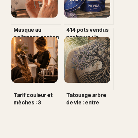
Masque au
414 pots vendus
collagène coréen
par heure : la
: effet lifting réel
crème Nivea
ou simple illusion
bleue est-elle
cosmétique ?
vraiment efficace
selon les
dermatologues ?
Tarif couleur et
Tatouage arbre
mèches : 3
de vie : entre
facteurs qui font
tradition
varier votre devis
millénaire et
de 60 € à 150 €
expression
personnelle