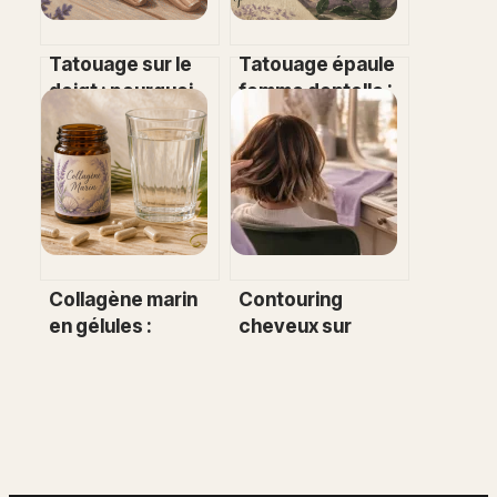
Tatouage sur le
Tatouage épaule
doigt : pourquoi
femme dentelle :
votre motif risque
3 secrets pour un
de s’effacer et
rendu ornemental
comment le
d’exception
réussir
Collagène marin
Contouring
en gélules :
cheveux sur
critères de choix
carré : 3
et efficacité
techniques pour
réelle pour votre
adoucir une
peau
mâchoire
anguleuse