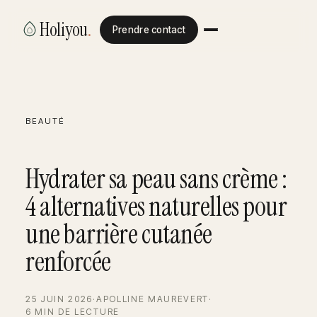
Holiyou
.
Prendre contact
BEAUTÉ
Hydrater sa peau sans crème :
4 alternatives naturelles pour
une barrière cutanée
renforcée
25 JUIN 2026
·
APOLLINE MAUREVERT
·
6 MIN DE LECTURE