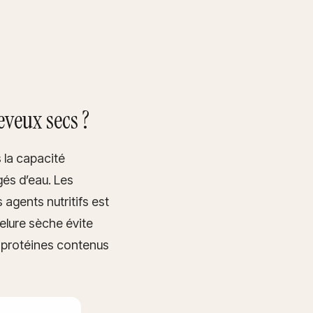
eveux secs ?
 la capacité
gés d’eau. Les
s agents nutritifs est
elure sèche évite
et protéines contenus