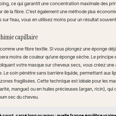
oing, ce qui garantit une concentration maximale des prin
r de la fibre. C’est également une méthode plus économi
s sur l’eau, vous en utilisez moins pour un résultat souvent
himie capillaire
comme une fibre textile. Si vous plongez une éponge déj
rbera moins de couleur qu’une éponge sèche. Le principe 
pliquant votre masque sur cheveux secs, vous créez une
 Le soin pénètre sans barrière liquide, permettant aux lip
 zones fragilisées. Cette technique est idéale pour les m
rité, mangue) ou en huiles précieuses (argan, ricin), qui o
ébum sec du cheveu.
 court, carré long ou wavy : quelle frange équilibre vraime