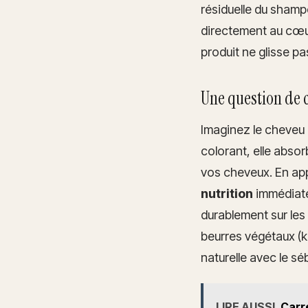
résiduelle du shamp
directement au cœu
produit ne glisse pa
Une question de c
Imaginez le cheveu 
colorant, elle abso
vos cheveux. En ap
nutrition
immédiate.
durablement sur les
beurres végétaux (ka
naturelle avec le s
LIRE AUSSI
Carré