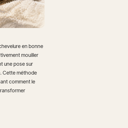
e chevelure en bonne
ativement mouiller
nt une pose sur
té. Cette méthode
enant comment le
 transformer