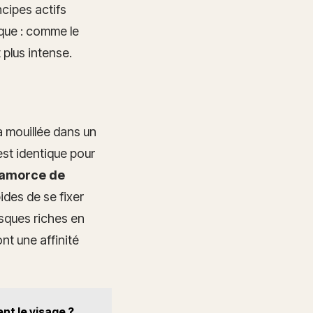
cipes actifs
que : comme le
 plus intense.
à mouillée dans un
est identique pour
amorce de
ides de se fixer
asques riches en
nt une affinité
nt le visage ?