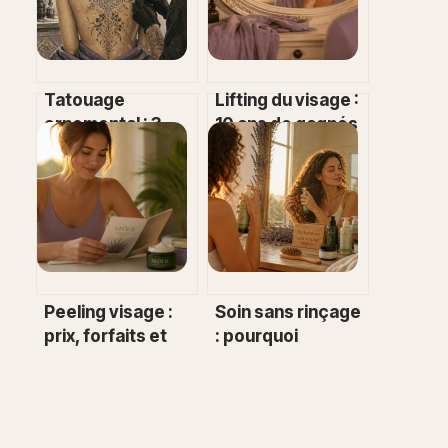
Tatouage
Lifting du visage :
ornemental : 3
10 ans de gagnés
étapes pour
et la réalité des
transformer
cicatrices
votre peau en
bijou de précision
Peeling visage :
Soin sans rinçage
prix, forfaits et
: pourquoi
coûts cachés à
l’adopter pour
anticiper
une hydratation
continue ?