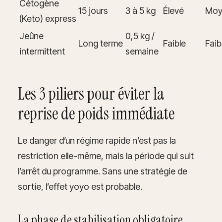
Cétogène
15 jours
3 à 5 kg
Élevé
Moy
(Keto) express
Jeûne
0,5 kg /
Long terme
Faible
Faib
intermittent
semaine
Les 3 piliers pour éviter la
reprise de poids immédiate
Le danger d’un régime rapide n’est pas la
restriction elle-même, mais la période qui suit
l’arrêt du programme. Sans une stratégie de
sortie, l’effet yoyo est probable.
La phase de stabilisation obligatoire