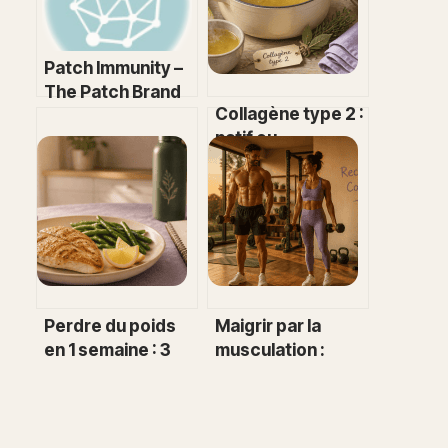
Patch Immunity –
The Patch Brand
Collagène type 2 :
natif ou
hydrolysé,
comment choisir
pour vos
articulations ?
Perdre du poids
Maigrir par la
en 1 semaine : 3
musculation :
leviers
métabolisme,
nutritionnels et
combustion des
30 minutes de
graisses et
cardio pour des
résultats