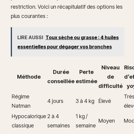
restriction. Voici un récapitulatif des options les
plus courantes :
LIRE AUSSI
Toux sèche ou grasse : 4 huiles
essentielles pour dégager vos bronches
Niveau
Ris
Durée
Perte
Méthode
de
d’e
conseillée
estimée
difficulté
yo
Régime
Trè
4 jours
3 à 4 kg
Élevé
Natman
élev
Hypocalorique
2 à 4
1 kg /
Moyen
Mod
classique
semaines
semaine