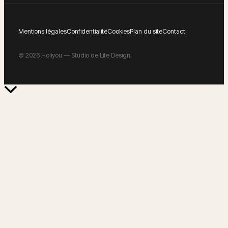
Mentions légales
Confidentialité
Cookies
Plan du site
Contact
©
2026
Holiyou — Studio de Life Design.
Retour
en
haut