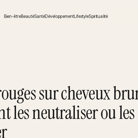
Bien-être
Beauté
Santé
Développement
Lifestyle
Spiritualité
rouges sur cheveux brun
 les neutraliser ou les
r