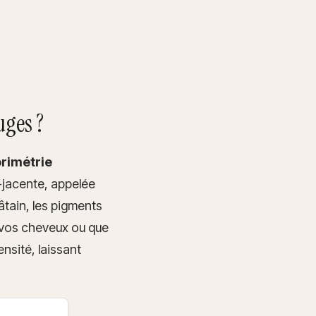
uges ?
orimétrie
-jacente, appelée
âtain, les pigments
 vos cheveux ou que
nsité, laissant