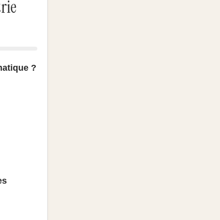
rie
matique ?
es