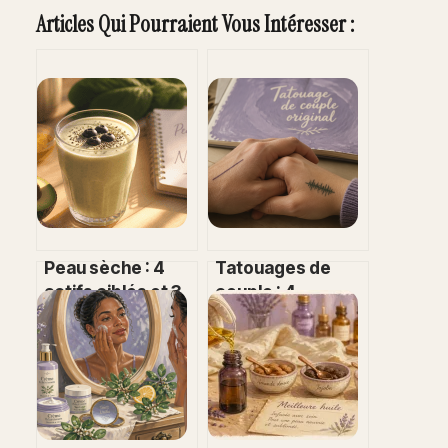
Articles Qui Pourraient Vous Intéresser :
Peau sèche : 4
Tatouages de
actifs ciblés et 3
couple : 4
mois de cure pour
concepts
restaurer votre
narratifs pour
barrière cutanée
graver votre
histoire au-delà
du prénom