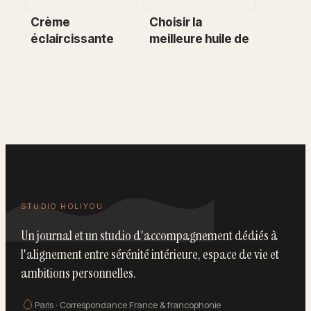
Crème
Choisir la
éclaircissante
meilleure huile de
pour le visage : 3
massage : 5
actifs sûrs et les
critères pour un
dangers à éviter
soin sur-mesure
STUDIO HOLIYOU
Un journal et un studio d'accompagnement dédiés à
l'alignement entre sérénité intérieure, espace de vie et
ambitions personnelles.
Paris · Correspondance France & francophonie