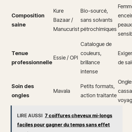
Femm
Kure
Bio-sourcé,
Composition
encei
Bazaar /
sans solvants
saine
peaux
Manucurist
pétrochimiques
sensi
Catalogue de
Tenue
couleurs,
Exige
Essie / OPI
professionnelle
brillance
de sa
intense
Ongle
Soin des
Petits formats,
Mavala
cassa
ongles
action traitante
voyag
LIRE AUSSI
7 coiffures cheveux mi-longs
faciles pour gagner du temps sans effet