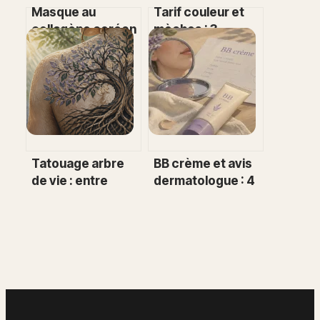
Masque au
Tarif couleur et
collagène coréen
mèches : 3
: effet lifting réel
facteurs qui font
ou simple illusion
varier votre devis
cosmétique ?
de 60 € à 150 €
Tatouage arbre
BB crème et avis
de vie : entre
dermatologue : 4
tradition
critères pour
millénaire et
choisir sans
expression
abîmer sa peau
personnelle
unique