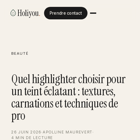
Holiyou
.
Prendre contact
BEAUTÉ
Quel highlighter choisir pour
un teint éclatant : textures,
carnations et techniques de
pro
26 JUIN 2026
·
APOLLINE MAUREVERT
·
4 MIN DE LECTURE