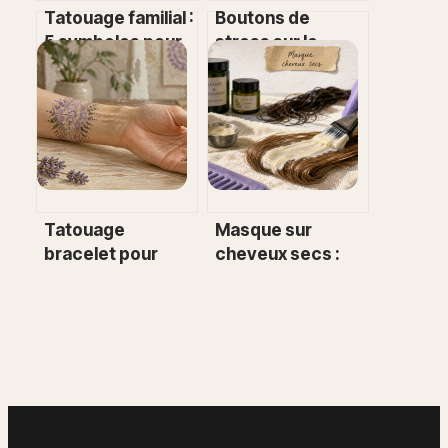
Tatouage familial :
Boutons de
5 symboles pour
stress sur le
ancrer vos
visage : 3
racines et
solutions
célébrer votre
concrètes pour
clan
apaiser votre
peau
Tatouage
Masque sur
bracelet pour
cheveux secs :
femme : 3 styles
pourquoi et
ornementaux et
comment
les zones idéales
optimiser
pour une
l’absorption de
cicatrisation
vos soins
durable