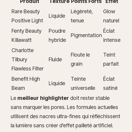
Produit
Texture
Points Forts
Effet
Rare Beauty
Légèreté,
Glow
Liquide
Positive Light
tenue
naturel
Fenty Beauty
Poudre
Éclat
Pigmentation
Killawatt
hybride
intense
Charlotte
Floute le
Teint
Tilbury
Fluide
grain
parfait
Flawless Filter
Benefit High
Teinte
Éclat
Liquide
Beam
universelle
satiné
Le
meilleur highlighter
doit rester stable
sans marquer les pores. Les formules actuelles
utilisent des nacres ultra-fines qui réfléchissent
la lumière sans créer d’effet pailleté artificiel.