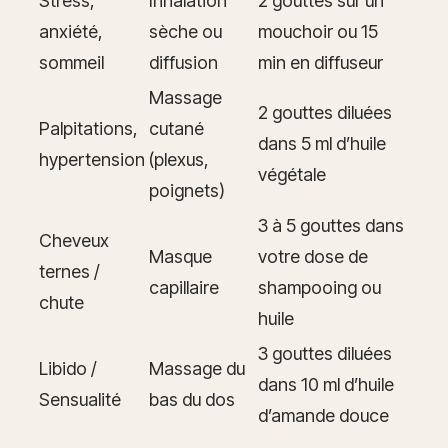
Stress,
Inhalation
2 gouttes sur un
anxiété,
sèche ou
mouchoir ou 15
sommeil
diffusion
min en diffuseur
Massage
2 gouttes diluées
Palpitations,
cutané
dans 5 ml d’huile
hypertension
(plexus,
végétale
poignets)
3 à 5 gouttes dans
Cheveux
Masque
votre dose de
ternes /
capillaire
shampooing ou
chute
huile
3 gouttes diluées
Libido /
Massage du
dans 10 ml d’huile
Sensualité
bas du dos
d’amande douce