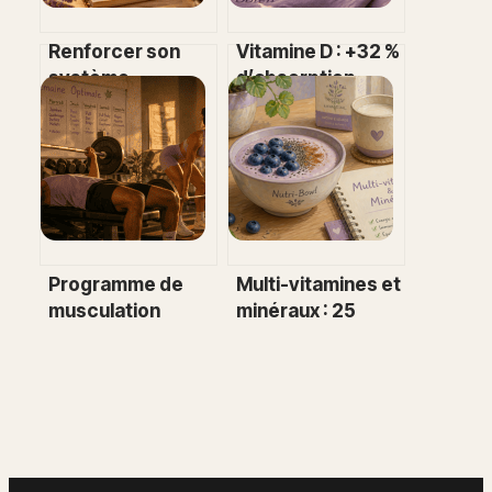
Renforcer son
Vitamine D : +32 %
système
d’absorption
immunitaire : 5
grâce à un seul
piliers naturels
réflexe
pour protéger sa
alimentaire
santé
Programme de
Multi-vitamines et
musculation
minéraux : 25
hebdomadaire : 3,
nutriments clés
4 ou 6 séances
et 3 critères pour
pour optimiser
choisir sans vous
vos résultats
tromper