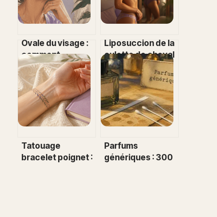
Ovale du visage :
Liposuccion de la
comment
culotte de cheval
redessiner sa
: 3 clés pour une
ligne mandibulaire
silhouette
sans chirurgie
redessinée
lourde ?
durablement
Tatouage
Parfums
bracelet poignet :
génériques : 300
4 styles discrets
références,
et nos conseils
tenue longue
pour un rendu
durée et conseils
durable
d’achat