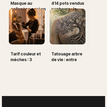
Masque au
414 pots vendus
collagène coréen
par heure : la
: effet lifting réel
crème Nivea
ou simple illusion
bleue est-elle
cosmétique ?
vraiment efficace
selon les
dermatologues ?
Tarif couleur et
Tatouage arbre
mèches : 3
de vie : entre
facteurs qui font
tradition
varier votre devis
millénaire et
de 60 € à 150 €
expression
personnelle
unique