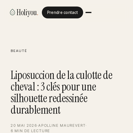
Holiyou
.
Prendre contact
BEAUTÉ
Liposuccion de la culotte de
cheval : 3 clés pour une
silhouette redessinée
durablement
20 MAI 2026
·
APOLLINE MAUREVERT
·
6 MIN DE LECTURE