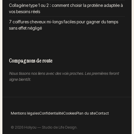
Collagène type 1 ou 2 : comment choisir la protéine adaptée à
vos besoins réels
7 coiffures cheveux mi-longs faciles pour gagner du temps
sans effet négligé
Compagnons de route
Nous tissons nos liens avec des voix proches. Les premières feront
signe bientôt.
Mentions légales
Confidentialité
Cookies
Plan du site
Contact
©
2026
Holiyou — Studio de Life Design.