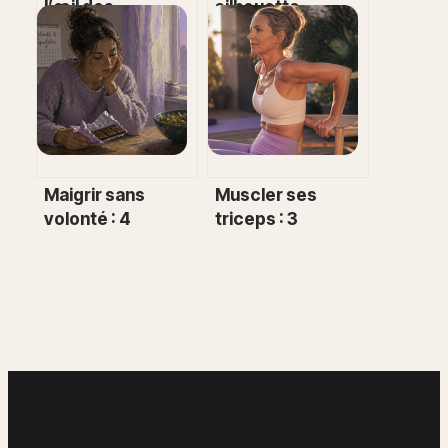
l’œil des
silhouette
dermatologues :
s’affine alors que
efficacité réelle
la balance stagne
ou simple
?
argument
marketing ?
Maigrir sans
Muscler ses
volonté : 4
triceps : 3
mécanismes
exercices ciblés
biologiques qui
pour raffermir
bloquent vos
l’arrière des bras
résultats