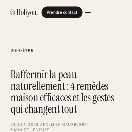
Holiyou
.
Prendre contact
BIEN-ÊTRE
Raffermir la peau
naturellement : 4 remèdes
maison efficaces et les gestes
qui changent tout
23 JUIN 2026
·
APOLLINE MAUREVERT
·
5 MIN DE LECTURE