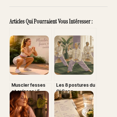
Articles Qui Pourraient Vous Intéresser :
Muscler fesses
Les 8 postures du
et cuisses : 5
Qi Gong
erreurs
(Baduanjin) : guide
techniques qui
pratique pour
bloquent vos
libérer votre
résultats
énergie vitale