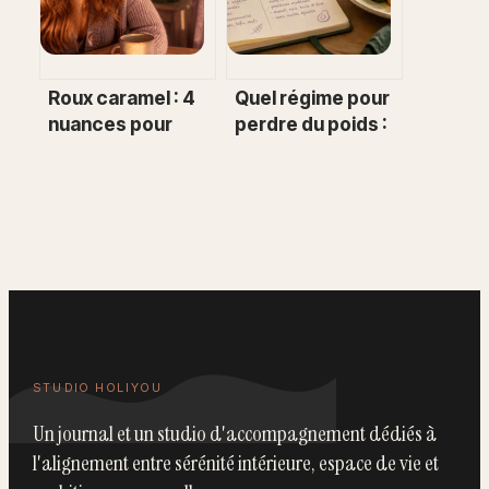
Roux caramel : 4
Quel régime pour
nuances pour
perdre du poids :
illuminer votre
4 méthodes
teint et les
validées et les
secrets pour le
erreurs à éviter
faire durer
STUDIO HOLIYOU
Un journal et un studio d'accompagnement dédiés à
l'alignement entre sérénité intérieure, espace de vie et