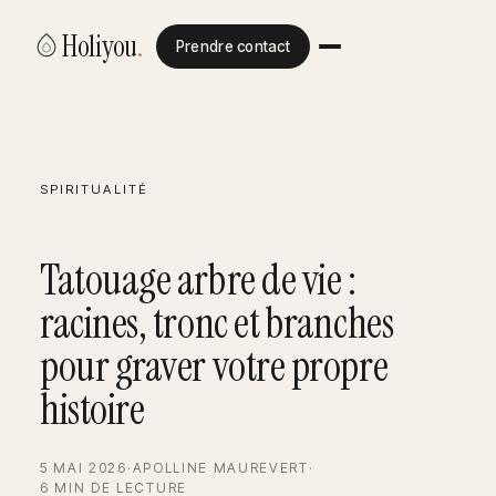
Holiyou
.
Prendre contact
SPIRITUALITÉ
Tatouage arbre de vie :
racines, tronc et branches
pour graver votre propre
histoire
5 MAI 2026
·
APOLLINE MAUREVERT
·
6 MIN DE LECTURE