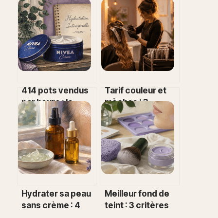
414 pots vendus
Tarif couleur et
par heure : la
mèches : 3
crème Nivea
facteurs qui font
bleue est-elle
varier votre devis
vraiment efficace
de 60 € à 150 €
selon les
dermatologues ?
Hydrater sa peau
Meilleur fond de
sans crème : 4
teint : 3 critères
alternatives
techniques pour