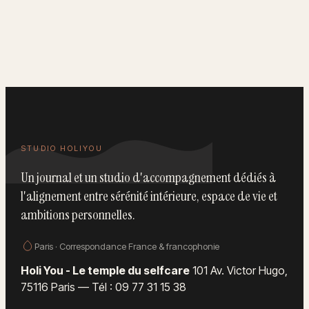
naturelles pour
éviter l’effet
une barrière
masque
cutanée
renforcée
STUDIO HOLIYOU
Un journal et un studio d'accompagnement dédiés à
l'alignement entre sérénité intérieure, espace de vie et
ambitions personnelles.
Paris · Correspondance France & francophonie
Holi You - Le temple du selfcare
101 Av. Victor Hugo,
75116 Paris
—
Tél : 09 77 31 15 38