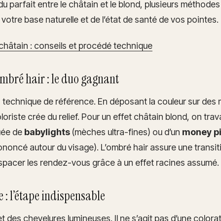
u parfait entre le châtain et le blond, plusieurs méthodes
otre base naturelle et de l’état de santé de vos pointes.
châtain : conseils et procédé technique
ombré hair : le duo gagnant
a technique de référence. En déposant la couleur sur de
loriste crée du relief. Pour un effet châtain blond, on trav
uée de
babylights
(mèches ultra-fines) ou d’un
money p
ononcé autour du visage). L’ombré hair assure une transit
 espacer les rendez-vous grâce à un effet racines assumé.
e : l’étape indispensable
et des chevelures lumineuses. Il ne s’agit pas d’une color