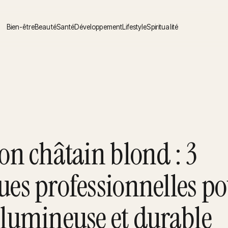
Bien-être
Beauté
Santé
Développement
Lifestyle
Spiritualité
on châtain blond : 3
ues professionnelles p
 lumineuse et durable