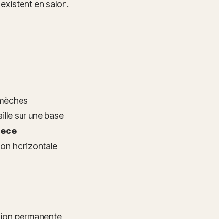
 existent en salon.
s mèches
aille sur une base
iece
ion horizontale
ation permanente,